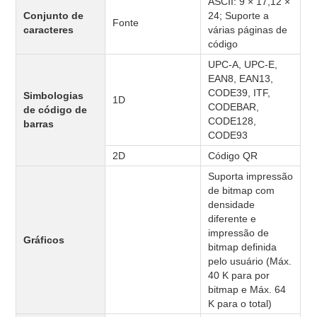
ASCII: 9 × 17,12 ×
Conjunto de
24; Suporte a
Fonte
caracteres
várias páginas de
código
UPC-A, UPC-E,
EAN8, EAN13,
CODE39, ITF,
Simbologias
1D
CODEBAR,
de código de
CODE128,
barras
CODE93
2D
Código QR
Suporta impressão
de bitmap com
densidade
diferente e
impressão de
Gráficos
bitmap definida
pelo usuário (Máx.
40 K para por
bitmap e Máx. 64
K para o total)