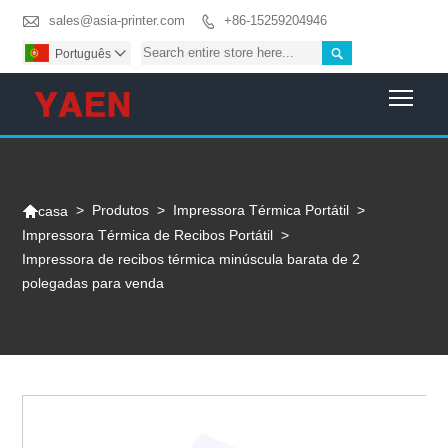

sales@asia-printer.com
+86-15259204946


Português

Togg

>
Produtos
>
Impressora Térmica Portátil
>
casa
Impressora Térmica de Recibos Portátil
>
Impressora de recibos térmica minúscula barata de 2
polegadas para venda