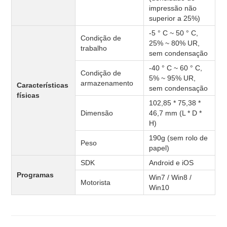
impressão não
superior a 25%)
-5 ° C ~ 50 ° C,
Condição de
25% ~ 80% UR,
trabalho
sem condensação
-40 ° C ~ 60 ° C,
Condição de
5% ~ 95% UR,
armazenamento
Características
sem condensação
físicas
102,85 * 75,38 *
Dimensão
46,7 mm (L * D *
H)
190g (sem rolo de
Peso
papel)
SDK
Android e iOS
Programas
Win7 / Win8 /
Motorista
Win10