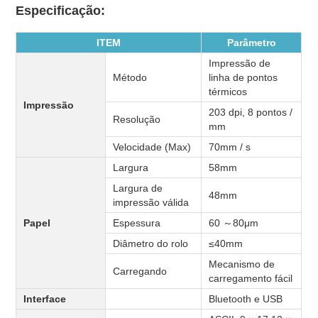
Especificação:
ITEM
Parâmetro
Impressão de
Método
linha de pontos
térmicos
Impressão
203 dpi, 8 pontos /
Resolução
mm
Velocidade (Max)
70mm / s
Largura
58mm
Largura de
48mm
impressão válida
Papel
Espessura
60
～
80μm
Diâmetro do rolo
≤40mm
Mecanismo de
Carregando
carregamento fácil
Interface
Bluetooth e USB