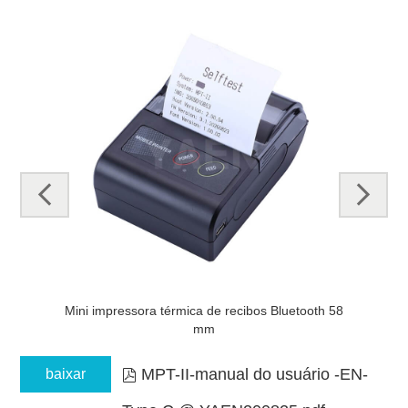
pre
next
v
oth
Mini impressora térmica de recibos Bluetooth 58
I
mm
MPT-II-manual do usuário -EN-
baixar
